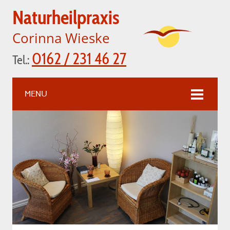
Naturheilpraxis
Corinna Wieske
0162 / 231 46 27
Tel.:
MENU